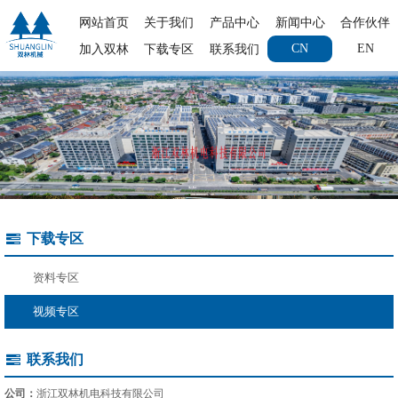
网站首页
关于我们
产品中心
新闻中心
合作伙伴
CN
EN
加入双林
下载专区
联系我们
下载专区
资料专区
视频专区
联系我们
公司：
浙江双林机电科技有限公司